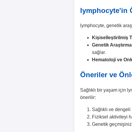
lymphocyte'in
lymphocyte, genetik araşt
Kişiselleştirilmiş T
Genetik Araştırma
sağlar.
Hematoloji ve Onk
Öneriler ve Ön
Sağlıklı bir yaşam için l
önerilir:
Sağlıklı ve dengel
Fiziksel aktiviteyi 
Genetik geçmişinizi