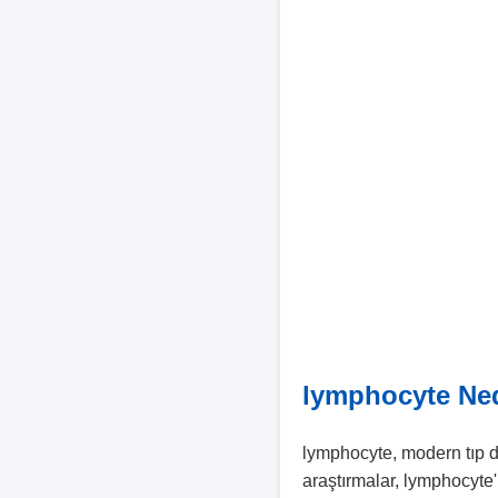
lymphocyte Ne
lymphocyte, modern tıp dü
araştırmalar, lymphocyte'