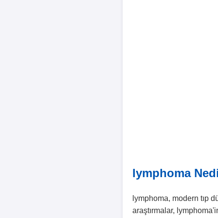
lymphoma Nedi
lymphoma, modern tıp düny
araştırmalar, lymphoma'in