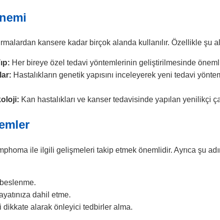
nemi
malardan kansere kadar birçok alanda kullanılır. Özellikle şu ala
ıp:
Her bireye özel tedavi yöntemlerinin geliştirilmesinde önemli 
lar:
Hastalıkların genetik yapısını inceleyerek yeni tedavi yönteml
oloji:
Kan hastalıkları ve kanser tedavisinde yapılan yenilikçi çal
lemler
ymphoma ile ilgili gelişmeleri takip etmek önemlidir. Ayrıca şu a
i beslenme.
hayatınıza dahil etme.
 dikkate alarak önleyici tedbirler alma.