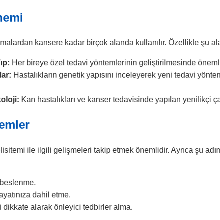
Önemi
rmalardan kansere kadar birçok alanda kullanılır. Özellikle şu ala
ıp:
Her bireye özel tedavi yöntemlerinin geliştirilmesinde önemli 
lar:
Hastalıkların genetik yapısını inceleyerek yeni tedavi yönteml
oloji:
Kan hastalıkları ve kanser tedavisinde yapılan yenilikçi çal
lemler
lisitemi ile ilgili gelişmeleri takip etmek önemlidir. Ayrıca şu a
i beslenme.
hayatınıza dahil etme.
 dikkate alarak önleyici tedbirler alma.