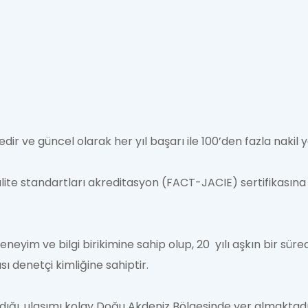
ir ve güncel olarak her yıl başarı ile 100’den fazla nakil 
lite standartları akreditasyon (FACT-JACIE) sertifikasına y
neyim ve bilgi birikimine sahip olup, 20 yılı aşkın bir sür
sı denetçi kimliğine sahiptir.
dığı, ulaşımı kolay Doğu Akdeniz Bölgesinde yer almaktadı