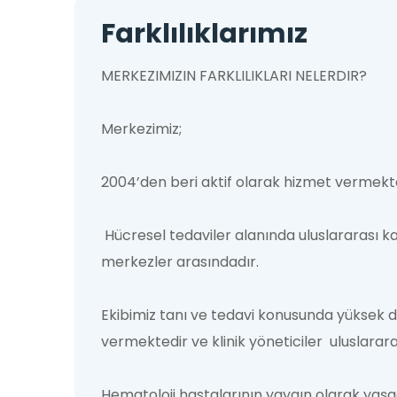
Farklılıklarımız
MERKEZIMIZIN FARKLILIKLARI NELERDIR?
Merkezimiz;
2004’den beri aktif olarak hizmet vermekted
Hücresel tedaviler alanında uluslararası ka
merkezler arasındadır.
Ekibimiz tanı ve tedavi konusunda yüksek de
vermektedir ve klinik yöneticiler uluslarara
Hematoloji hastalarının yaygın olarak yaşa