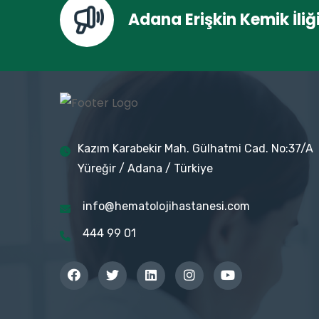
Adana Erişkin Kemik İliğ
Kazım Karabekir Mah. Gülhatmi Cad. No:37/A
Yüreğir / Adana / Türkiye
info@hematolojihastanesi.com
444 99 01