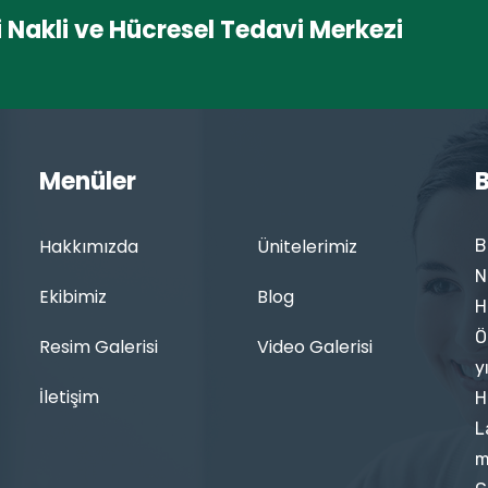
i Nakli ve Hücresel Tedavi Merkezi
Menüler
B
Hakkımızda
Ünitelerimiz
B
N
Ekibimiz
Blog
H
Ö
Resim Galerisi
Video Galerisi
y
İletişim
H
L
m