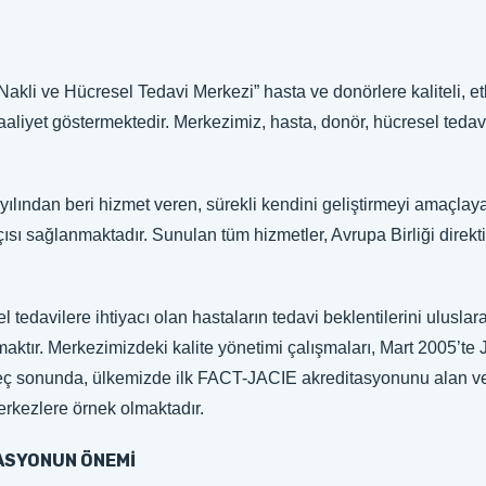
Nakli ve Hücresel Tedavi Merkezi” hasta ve donörlere kaliteli, e
le faaliyet göstermektedir. Merkezimiz, hasta, donör, hücresel teda
yılından beri hizmet veren, sürekli kendini geliştirmeyi amaçlay
ısı sağlanmaktadır. Sunulan tüm hizmetler, Avrupa Birliği direktif
l tedavilere ihtiyacı olan hastaların tedavi beklentilerini ulusla
aktır. Merkezimizdeki kalite yönetimi çalışmaları, Mart 2005’te 
üreç sonunda, ülkemizde ilk FACT-JACIE akreditasyonunu alan v
erkezlere örnek olmaktadır.
ASYONUN ÖNEMİ