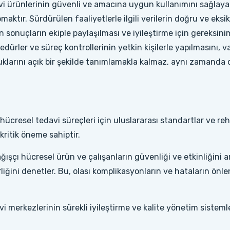
 ürünlerinin güvenli ve amacına uygun kullanımını sağlayab
maktır. Sürdürülen faaliyetlerle ilgili verilerin doğru ve eksi
 sonuçların ekiple paylaşılması ve iyileştirme için gereksinim
dürler ve süreç kontrollerinin yetkin kişilerle yapılmasını,
uklarını açık bir şekilde tanımlamakla kalmaz, aynı zamanda 
hücresel tedavi süreçleri için uluslararası standartlar ve rehb
 kritik öneme sahiptir.
ğışçı hücresel ürün ve çalışanların güvenliği ve etkinliğini 
iğini denetler. Bu, olası komplikasyonların ve hataların ön
 merkezlerinin sürekli iyileştirme ve kalite yönetim sisteml