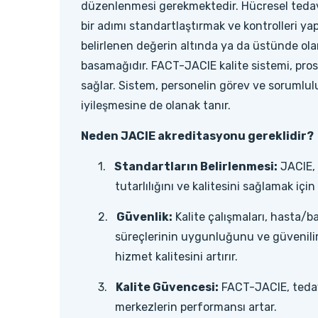
düzenlenmesi gerekmektedir. Hücresel tedavi
bir adımı standartlaştırmak ve kontrolleri yap
belirlenen değerin altında ya da üstünde olan
basamağıdır. FACT-JACIE kalite sistemi, prose
sağlar. Sistem, personelin görev ve sorumlul
iyileşmesine de olanak tanır.
Neden JACIE akreditasyonu gereklidir?
1.
Standartların Belirlenmesi:
JACIE, 
tutarlılığını ve kalitesini sağlamak için
2.
Güvenlik:
Kalite çalışmaları, hasta/ba
süreçlerinin uygunluğunu ve güvenilirl
hizmet kalitesini artırır.
3.
Kalite Güvencesi:
FACT-JACIE, tedavi
merkezlerin performansı artar.