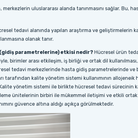
 merkezlerin uluslararası alanda tanınmasını sağlar. Bu, hasta
resel tedavi alanında yapılan araştırma ve geliştirmelerin ka
ulanmasına olanak tanır.
(gidiş parametrelerine) etkisi nedir?
Hücresel ürün tedari
e, birimler arası etkileşim, iş birliği ve ortak dil kullanılması
resel tedavi merkezlerinde hasta gidiş parametrelerinde ve 
rı tarafından kalite yönetim sistemi kullanımının allojeneik 
. Kalite yönetim sistemi ile birlikte hücresel tedavi sürecini
leme ünitelerinin birbiri ile mükemmel iletişimi ve etkili orta
lanımını güvence altına aldığı açıkça görülmektedir.