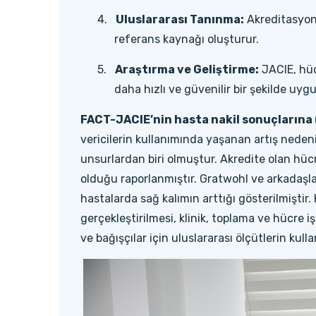
4.
Uluslararası Tanınma:
Akreditasyon,
referans kaynağı oluşturur.
5.
Araştırma ve Geliştirme:
JACIE, hüc
daha hızlı ve güvenilir bir şekilde uyg
FACT-JACIE’nin hasta nakil sonuçlarına 
vericilerin kullanımında yaşanan artış nedeniyl
unsurlardan biri olmuştur. Akredite olan hüc
olduğu raporlanmıştır. Gratwohl ve arkadaşla
hastalarda sağ kalımın arttığı gösterilmiştir
gerçekleştirilmesi, klinik, toplama ve hücre iş
ve bağışçılar için uluslararası ölçütlerin kul