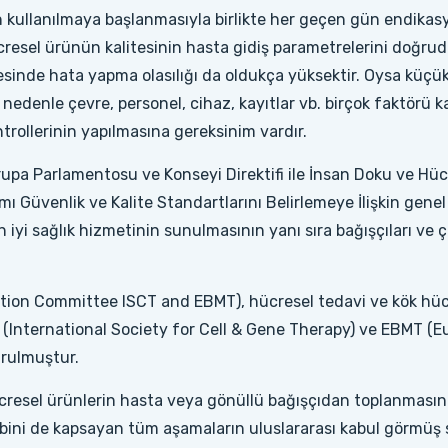
n kullanılmaya başlanmasıyla birlikte her geçen gün endika
cresel ürünün kalitesinin hasta gidiş parametrelerini doğrud
tesinde hata yapma olasılığı da oldukça yüksektir. Oysa küçük 
u nedenle çevre, personel, cihaz, kayıtlar vb. birçok faktörü k
rollerinin yapılmasına gereksinim vardır.
upa Parlamentosu ve Konseyi Direktifi ile İnsan Doku ve Hücre
 Güvenlik ve Kalite Standartlarını Belirlemeye İlişkin genel e
n iyi sağlık hizmetinin sunulmasının yanı sıra bağışçıları ve 
ion Committee ISCT and EBMT), hücresel tedavi ve kök hücre
 (International Society for Cell & Gene Therapy) ve EBMT (
urulmuştur.
ücresel ürünlerin hasta veya gönüllü bağışçıdan toplanması
kibini de kapsayan tüm aşamaların uluslararası kabul görmüş