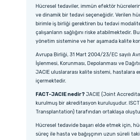
Hücresel tedaviler, immün efektör hücreleri
ve dinamik bir tedavi seçeneğidir. Verilen hü
birimle iş birliği gerektiren bu tedavi modali
çalışanların sağlığını riske atabilmektedir. B
yönetim sistemine ve her aşamada kalite kont
Avrupa Birliği, 31 Mart 2004/23/EC sayılı Avr
İşlenmesi, Korunması, Depolanması ve Dağıtımı
JACIE uluslararası kalite sistemi, hastalara e
içermektedir.
FACT-JACIE nedir?
JACIE (Joint Accreditat
kurulmuş bir akreditasyon kuruluşudur. ISCT
Transplantation) tarafından ortaklaşa oluşt
Hücresel tedavide başarı elde etmek için, h
süreç ile hasta ve bağışçının uzun süreli ta