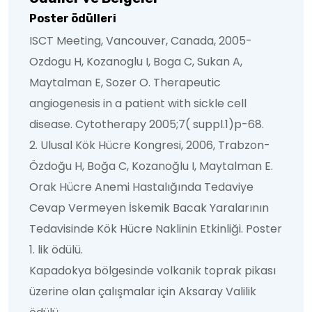
Poster ödülleri
ISCT Meeting, Vancouver, Canada, 2005-
Ozdogu H, Kozanoglu I, Boga C, Sukan A,
Maytalman E, Sozer O. Therapeutic
angiogenesis in a patient with sickle cell
disease. Cytotherapy 2005;7( suppl.1)p-68.
2. Ulusal Kök Hücre Kongresi, 2006, Trabzon-
Özdoğu H, Boğa C, Kozanoğlu I, Maytalman E.
Orak Hücre Anemi Hastalığında Tedaviye
Cevap Vermeyen İskemik Bacak Yaralarının
Tedavisinde Kök Hücre Naklinin Etkinliği. Poster
1. lik ödülü.
Kapadokya bölgesinde volkanik toprak pikası
üzerine olan çalışmalar için Aksaray Valilik