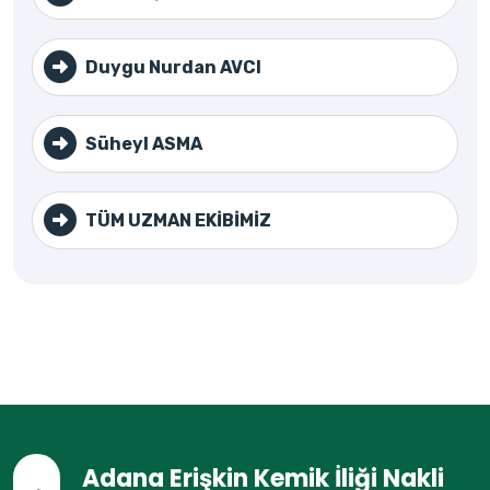
Duygu Nurdan AVCI
Süheyl ASMA
TÜM UZMAN EKİBİMİZ
Adana Erişkin Kemik İliği Nakli