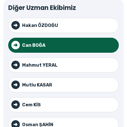
Diğer Uzman Ekibimiz
Hakan ÖZDOĞU
Can BOĞA
Mahmut YERAL
Mutlu KASAR
Cem KİS
Osman ŞAHİN