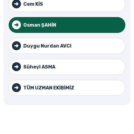
Cem KİS
Osman ŞAHİN
Duygu Nurdan AVCI
Süheyl ASMA
TÜM UZMAN EKİBİMİZ